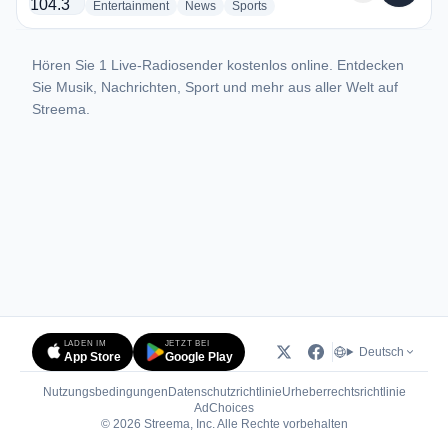
radio stations
radio stations
radio stations
Entertainment
News
Sports
Hören Sie 1 Live-Radiosender kostenlos online. Entdecken
Sie Musik, Nachrichten, Sport und mehr aus aller Welt auf
Streema.
LADEN IM
JETZT BEI
Deutsch
App Store
Google Play
Nutzungsbedingungen
Datenschutzrichtlinie
Urheberrechtsrichtlinie
(öffnet in neuem Tab)
AdChoices
© 2026 Streema, Inc. Alle Rechte vorbehalten