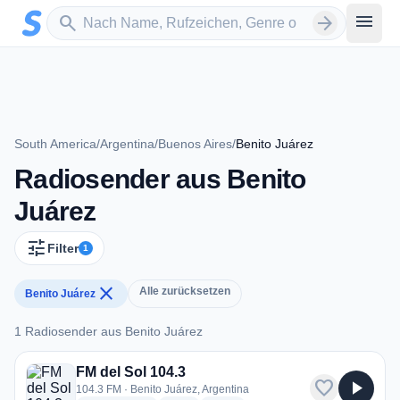
Zum Hauptinhalt springen
Sender suchen
menu
search
arrow_forward
South America
/
Argentina
/
Buenos Aires
/
Benito Juárez
Radiosender aus Benito
Juárez
tune
Filter
1
close
Alle zurücksetzen
Benito Juárez
1 Radiosender aus Benito Juárez
1 Radiosender aus Benito Juárez
FM del Sol 104.3
favorite
play_arrow
104.3 FM · Benito Juárez, Argentina