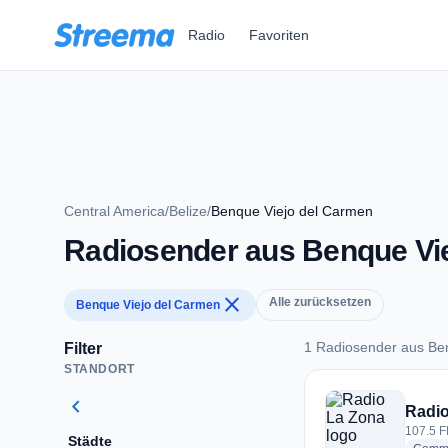
Zum Hauptinhalt springen
Radio
Favoriten
Central America
/
Belize
/
Benque Viejo del Carmen
Radiosender aus Benque Vi
close
Alle zurücksetzen
Benque Viejo del Carmen
1 Radiosender aus Be
Filter
STANDORT
1 Radiosender aus 
chevron_left
Radio
107.5 F
Städte