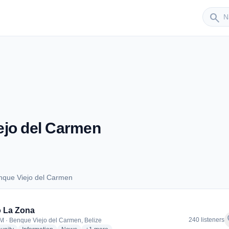
Sender
search
ejo del Carmen
nque Viejo del Carmen
Benque Viejo del Carmen
 La Zona
f
240 listeners
M · Benque Viejo del Carmen, Belize