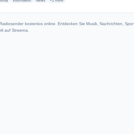
radio stations
radio stations
radio stations
more genres for Radio La Zona
nity
Information
News
+1
more
Radiosender kostenlos online. Entdecken Sie Musik, Nachrichten, Spor
lt auf Streema.