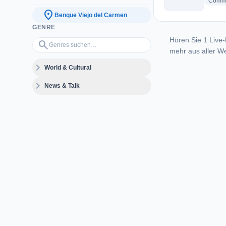
Commu
location_on
Benque Viejo del Carmen
GENRE
Hören Sie 1 Live-
Genres suchen…
search
mehr aus aller We
expand_more
World & Cultural
expand_more
News & Talk