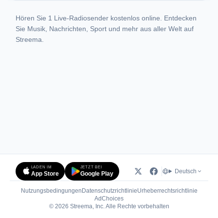
Hören Sie 1 Live-Radiosender kostenlos online. Entdecken
Sie Musik, Nachrichten, Sport und mehr aus aller Welt auf
Streema.
LADEN IM
JETZT BEI
Deutsch
App Store
Google Play
Nutzungsbedingungen
Datenschutzrichtlinie
Urheberrechtsrichtlinie
(öffnet in neuem Tab)
AdChoices
© 2026 Streema, Inc. Alle Rechte vorbehalten