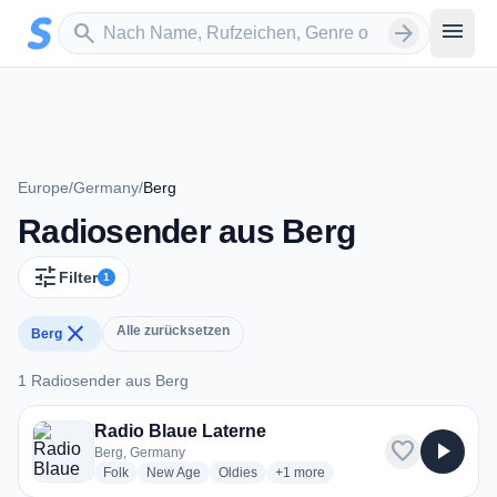
Zum Hauptinhalt springen
Sender suchen
menu
search
arrow_forward
Europe
/
Germany
/
Berg
Radiosender aus Berg
tune
Filter
1
close
Alle zurücksetzen
Berg
1 Radiosender aus Berg
1 Radiosender aus Berg
Radio Blaue Laterne
favorite
play_arrow
Berg, Germany
radio stations
radio stations
radio stations
more genres for Radio Blaue Late
Folk
New Age
Oldies
+1
more