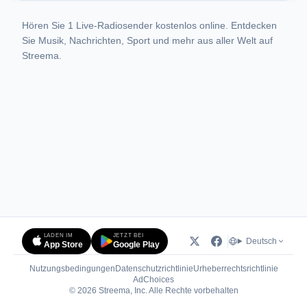
Hören Sie 1 Live-Radiosender kostenlos online. Entdecken
Sie Musik, Nachrichten, Sport und mehr aus aller Welt auf
Streema.
LADEN IM
JETZT BEI
Deutsch
App Store
Google Play
Nutzungsbedingungen
Datenschutzrichtlinie
Urheberrechtsrichtlinie
(öffnet in neuem Tab)
AdChoices
© 2026 Streema, Inc. Alle Rechte vorbehalten