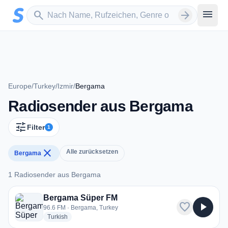
Zum Hauptinhalt springen
Sender suchen
menu
search
arrow_forward
Europe
/
Turkey
/
Izmir
/
Bergama
Radiosender aus Bergama
tune
Filter
1
close
Alle zurücksetzen
Bergama
1 Radiosender aus Bergama
1 Radiosender aus Bergama
Bergama Süper FM
favorite
play_arrow
96.6 FM · Bergama, Turkey
radio stations
Turkish