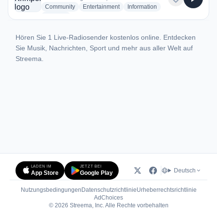
radio stations
radio stations
radio stations
Community
Entertainment
Information
more genres for RTV Krimpenerwaard
+2
more
Hören Sie 1 Live-Radiosender kostenlos online. Entdecken
Sie Musik, Nachrichten, Sport und mehr aus aller Welt auf
Streema.
LADEN IM
JETZT BEI
Deutsch
App Store
Google Play
Nutzungsbedingungen
Datenschutzrichtlinie
Urheberrechtsrichtlinie
(öffnet in neuem Tab)
AdChoices
© 2026 Streema, Inc. Alle Rechte vorbehalten