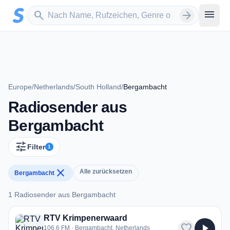
Zum Hauptinhalt springen
Sender suchen
menu
search
arrow_forward
Europe
/
Netherlands
/
South Holland
/
Bergambacht
Radiosender aus
Bergambacht
tune
Filter
1
close
Alle zurücksetzen
Bergambacht
1 Radiosender aus Bergambacht
1 Radiosender aus Bergambacht
RTV Krimpenerwaard
favorite
play_arrow
106.6 FM · Bergambacht, Netherlands