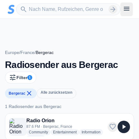
Zum Hauptinhalt springen
Sender suchen
menu
search
arrow_forward
Europe
/
France
/
Bergerac
Radiosender aus Bergerac
tune
Filter
1
close
Alle zurücksetzen
Bergerac
1 Radiosender aus Bergerac
1 Radiosender aus Bergerac
Radio Orion
favorite
play_arrow
87.6 FM · Bergerac, France
radio stations
radio stations
radio stations
Community
Entertainment
Information
more genres for Radio Orion
+1
more