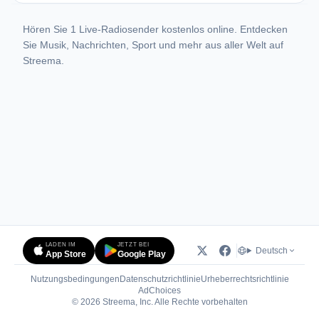
Hören Sie 1 Live-Radiosender kostenlos online. Entdecken
Sie Musik, Nachrichten, Sport und mehr aus aller Welt auf
Streema.
LADEN IM
JETZT BEI
Deutsch
App Store
Google Play
Nutzungsbedingungen
Datenschutzrichtlinie
Urheberrechtsrichtlinie
(öffnet in neuem Tab)
AdChoices
© 2026 Streema, Inc. Alle Rechte vorbehalten