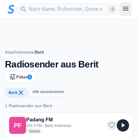
Zum Hauptinhalt springen
Sender suchen
menu
search
arrow_forward
Asia
/
Indonesia
/
Berit
Radiosender aus Berit
tune
Filter
1
close
Alle zurücksetzen
Berit
1 Radiosender aus Berit
1 Radiosender aus Berit
Padang FM
favorite
play_arrow
PF
102.3 FM · Berit, Indonesia
radio stations
Variety