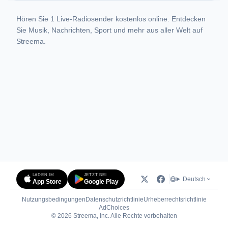
Hören Sie 1 Live-Radiosender kostenlos online. Entdecken
Sie Musik, Nachrichten, Sport und mehr aus aller Welt auf
Streema.
LADEN IM
JETZT BEI
Deutsch
App Store
Google Play
Nutzungsbedingungen
Datenschutzrichtlinie
Urheberrechtsrichtlinie
(öffnet in neuem Tab)
AdChoices
© 2026 Streema, Inc. Alle Rechte vorbehalten