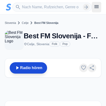
Zum Hauptinhalt springen
Sender suchen
menu
search
arrow_forward
chevron_right
chevron_right
Slovenia
Celje
Best FM Slovenija
Best FM Slovenija - FM 97.7 - Celje
place
Celje, Slovenia
Folk
Pop
play_arrow
favorite
share
Radio hören