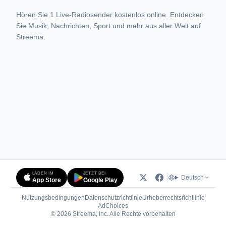
Hören Sie 1 Live-Radiosender kostenlos online. Entdecken
Sie Musik, Nachrichten, Sport und mehr aus aller Welt auf
Streema.
LADEN IM
JETZT BEI
Deutsch
App Store
Google Play
Nutzungsbedingungen
Datenschutzrichtlinie
Urheberrechtsrichtlinie
(öffnet in neuem Tab)
AdChoices
© 2026 Streema, Inc. Alle Rechte vorbehalten