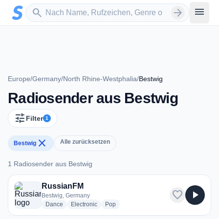
Zum Hauptinhalt springen
Sender suchen
menu
search
arrow_forward
Europe
/
Germany
/
North Rhine-Westphalia
/
Bestwig
Radiosender aus Bestwig
tune
Filter
1
close
Alle zurücksetzen
Bestwig
1 Radiosender aus Bestwig
1 Radiosender aus Bestwig
RussianFM
favorite
play_arrow
Bestwig, Germany
radio stations
radio stations
radio stations
Dance
Electronic
Pop