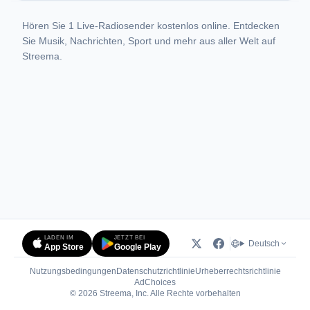
Hören Sie 1 Live-Radiosender kostenlos online. Entdecken
Sie Musik, Nachrichten, Sport und mehr aus aller Welt auf
Streema.
LADEN IM
JETZT BEI
Deutsch
App Store
Google Play
Nutzungsbedingungen
Datenschutzrichtlinie
Urheberrechtsrichtlinie
(öffnet in neuem Tab)
AdChoices
© 2026 Streema, Inc. Alle Rechte vorbehalten