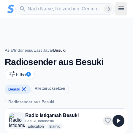
Zum Hauptinhalt springen
Sender suchen
menu
search
arrow_forward
Asia
/
Indonesia
/
East Java
/
Besuki
Radiosender aus Besuki
tune
Filter
1
close
Alle zurücksetzen
Besuki
1 Radiosender aus Besuki
1 Radiosender aus Besuki
Radio Istiqamah Besuki
favorite
play_arrow
Besuki, Indonesia
radio stations
radio stations
Education
Islamic