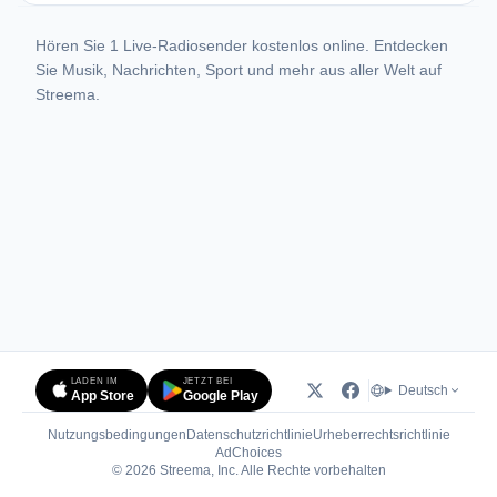
Hören Sie 1 Live-Radiosender kostenlos online. Entdecken
Sie Musik, Nachrichten, Sport und mehr aus aller Welt auf
Streema.
LADEN IM
JETZT BEI
Deutsch
App Store
Google Play
Nutzungsbedingungen
Datenschutzrichtlinie
Urheberrechtsrichtlinie
(öffnet in neuem Tab)
AdChoices
© 2026 Streema, Inc. Alle Rechte vorbehalten