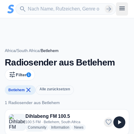
Zum Hauptinhalt springen
Sender suchen
menu
search
arrow_forward
Africa
/
South Africa
/
Betlehem
Radiosender aus Betlehem
tune
Filter
1
close
Alle zurücksetzen
Betlehem
1 Radiosender aus Betlehem
1 Radiosender aus Betlehem
Dihlabeng FM 100.5
favorite
play_arrow
100.5 FM · Betlehem, South Africa
radio stations
radio stations
radio stations
Community
Information
News
more genres for Dihlabeng FM 100.5
+1
more