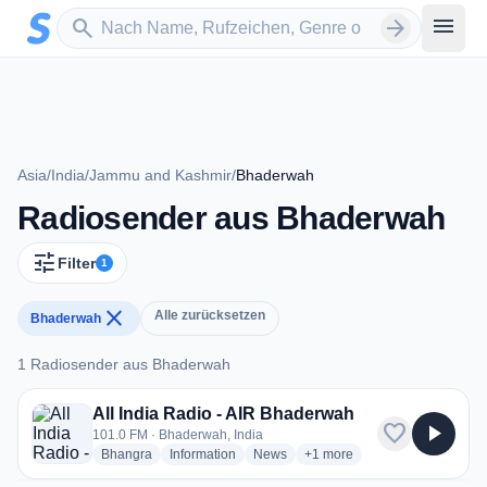
Zum Hauptinhalt springen
Sender suchen
menu
search
arrow_forward
Asia
/
India
/
Jammu and Kashmir
/
Bhaderwah
Radiosender aus Bhaderwah
tune
Filter
1
close
Alle zurücksetzen
Bhaderwah
1 Radiosender aus Bhaderwah
1 Radiosender aus Bhaderwah
All India Radio - AIR Bhaderwah
favorite
play_arrow
101.0 FM · Bhaderwah, India
radio stations
radio stations
radio stations
more genres for All India R
Bhangra
Information
News
+1
more