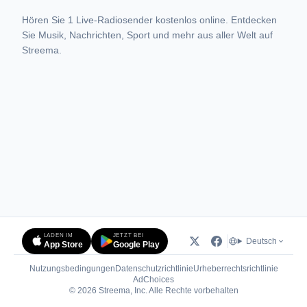
Hören Sie 1 Live-Radiosender kostenlos online. Entdecken
Sie Musik, Nachrichten, Sport und mehr aus aller Welt auf
Streema.
LADEN IM
JETZT BEI
Deutsch
App Store
Google Play
Nutzungsbedingungen
Datenschutzrichtlinie
Urheberrechtsrichtlinie
(öffnet in neuem Tab)
AdChoices
© 2026 Streema, Inc. Alle Rechte vorbehalten