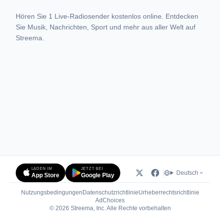
Hören Sie 1 Live-Radiosender kostenlos online. Entdecken
Sie Musik, Nachrichten, Sport und mehr aus aller Welt auf
Streema.
LADEN IM
JETZT BEI
Deutsch
App Store
Google Play
Nutzungsbedingungen
Datenschutzrichtlinie
Urheberrechtsrichtlinie
(öffnet in neuem Tab)
AdChoices
© 2026 Streema, Inc. Alle Rechte vorbehalten