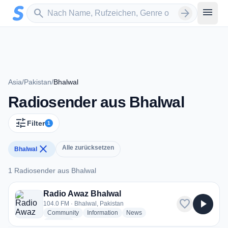
Zum Hauptinhalt springen
Sender suchen
menu
search
arrow_forward
Asia
/
Pakistan
/
Bhalwal
Radiosender aus Bhalwal
tune
Filter
1
close
Alle zurücksetzen
Bhalwal
1 Radiosender aus Bhalwal
1 Radiosender aus Bhalwal
Radio Awaz Bhalwal
favorite
play_arrow
104.0 FM · Bhalwal, Pakistan
radio stations
radio stations
radio stations
Community
Information
News
more genres for Radio Awaz Bhalwal
+1
more