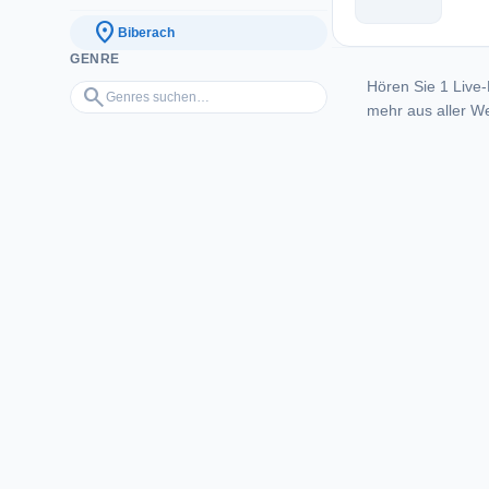
location_on
Biberach
GENRE
Hören Sie 1 Live-
Genres suchen…
search
mehr aus aller We