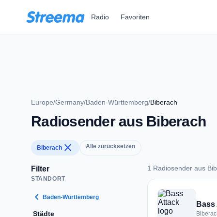
Zum Hauptinhalt springen
Radio
Favoriten
Europe
/
Germany
/
Baden-Württemberg
/
Biberach
Radiosender aus Biberach
close
Alle zurücksetzen
Biberach
1 Radiosender aus Bi
Filter
STANDORT
1 Radiosender aus 
chevron_left
Baden-Württemberg
Bass 
Städte
Bibera