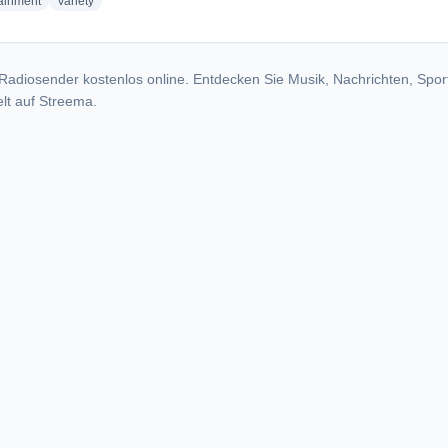
radio stations
radio stations
tainment
Variety
Radiosender kostenlos online. Entdecken Sie Musik, Nachrichten, Spor
lt auf Streema.