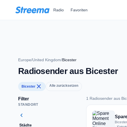
Zum Hauptinhalt springen
Radio
Favoriten
Europe
/
United Kingdom
/
Bicester
Radiosender aus Bicester
close
Alle zurücksetzen
Bicester
1 Radiosender aus Bic
Filter
STANDORT
1 Radiosender aus B
chevron_left
Spare
Biceste
Städte