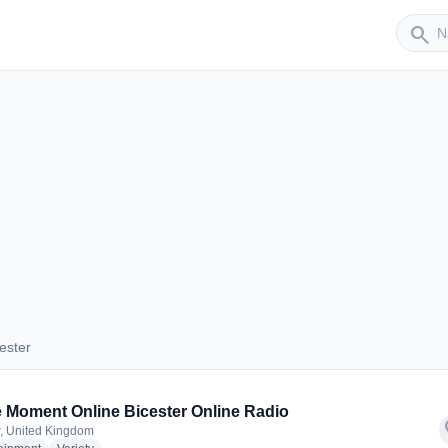
Sender
search
ester
icester
 Moment Online Bicester Online Radio
f
r, United Kingdom