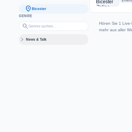
Enter
location_on
Bicester
GENRE
Hören Sie 1 Live-
Genres suchen…
search
mehr aus aller We
expand_more
News & Talk