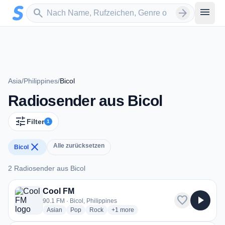
Zum Hauptinhalt springen
Sender suchen
menu
search
arrow_forward
Asia
/
Philippines
/
Bicol
Radiosender aus Bicol
tune
Filter
1
close
Alle zurücksetzen
Bicol
2 Radiosender aus Bicol
2 Radiosender aus Bicol
Cool FM
favorite
play_arrow
90.1 FM · Bicol, Philippines
radio stations
radio stations
radio stations
more genres for Cool FM
Asian
Pop
Rock
+1
more