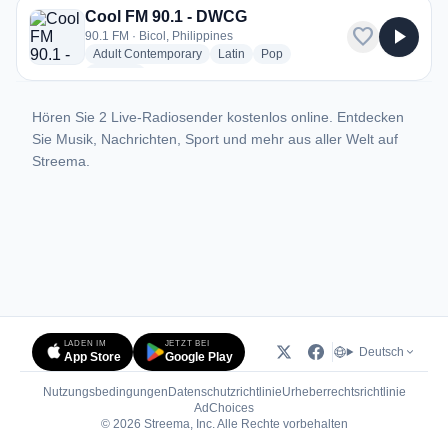
Cool FM 90.1 - DWCG
favorite
play_arrow
90.1 FM · Bicol, Philippines
radio stations
radio stations
radio stations
Adult Contemporary
Latin
Pop
more genres for Cool FM 90.1 - DWCG
+1
more
Hören Sie 2 Live-Radiosender kostenlos online. Entdecken
Sie Musik, Nachrichten, Sport und mehr aus aller Welt auf
Streema.
LADEN IM
JETZT BEI
Deutsch
App Store
Google Play
Nutzungsbedingungen
Datenschutzrichtlinie
Urheberrechtsrichtlinie
(öffnet in neuem Tab)
AdChoices
© 2026 Streema, Inc. Alle Rechte vorbehalten