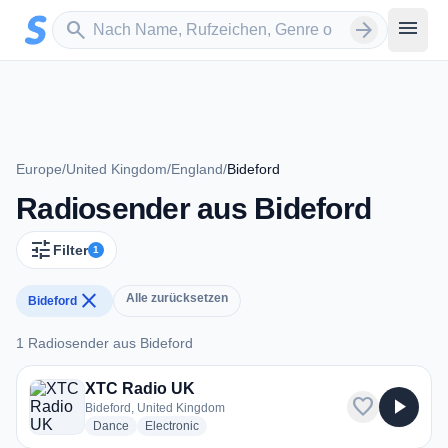
Zum Hauptinhalt springen
Sender suchen
menu
search
arrow_forward
Europe
/
United Kingdom
/
England
/
Bideford
Radiosender aus Bideford
tune
Filter
1
close
Alle zurücksetzen
Bideford
1 Radiosender aus Bideford
1 Radiosender aus Bideford
XTC Radio UK
favorite
play_arrow
Bideford, United Kingdom
radio stations
radio stations
Dance
Electronic