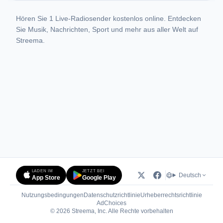
Hören Sie 1 Live-Radiosender kostenlos online. Entdecken
Sie Musik, Nachrichten, Sport und mehr aus aller Welt auf
Streema.
LADEN IM
JETZT BEI
Deutsch
App Store
Google Play
Nutzungsbedingungen
Datenschutzrichtlinie
Urheberrechtsrichtlinie
(öffnet in neuem Tab)
AdChoices
© 2026 Streema, Inc. Alle Rechte vorbehalten