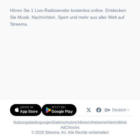
Hören Sie 1 Live-Radiosender kostenlos online. Entdecken
Sie Musik, Nachrichten, Sport und mehr aus aller Welt auf
Streema.
LADEN IM
JETZT BEI
Deutsch
App Store
Google Play
Nutzungsbedingungen
Datenschutzrichtlinie
Urheberrechtsrichtlinie
(öffnet in neuem Tab)
AdChoices
© 2026 Streema, Inc. Alle Rechte vorbehalten