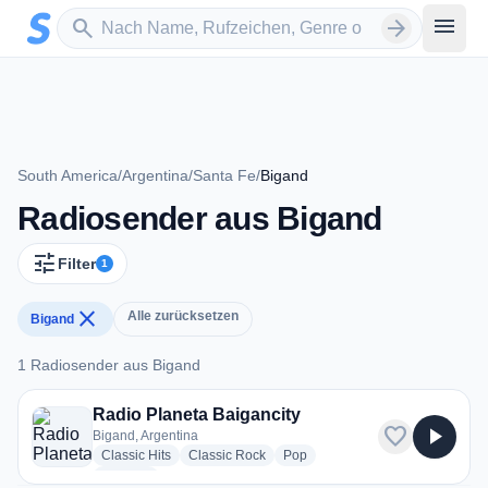
Zum Hauptinhalt springen
Sender suchen
menu
search
arrow_forward
South America
/
Argentina
/
Santa Fe
/
Bigand
Radiosender aus Bigand
tune
Filter
1
close
Alle zurücksetzen
Bigand
1 Radiosender aus Bigand
1 Radiosender aus Bigand
Radio Planeta Baigancity
favorite
play_arrow
Bigand, Argentina
radio stations
radio stations
radio stations
Classic Hits
Classic Rock
Pop
more genres for Radio Planeta Baigancity
+1
more