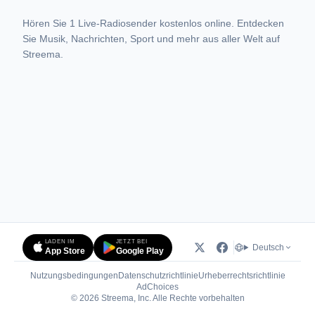
Hören Sie 1 Live-Radiosender kostenlos online. Entdecken
Sie Musik, Nachrichten, Sport und mehr aus aller Welt auf
Streema.
LADEN IM
JETZT BEI
Deutsch
App Store
Google Play
Nutzungsbedingungen
Datenschutzrichtlinie
Urheberrechtsrichtlinie
(öffnet in neuem Tab)
AdChoices
© 2026 Streema, Inc. Alle Rechte vorbehalten