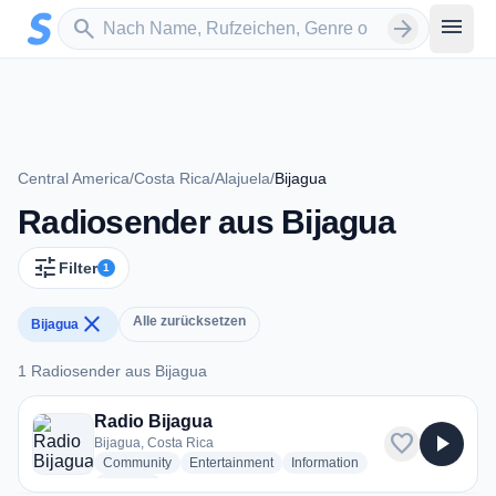
Zum Hauptinhalt springen
Sender suchen
menu
search
arrow_forward
Central America
/
Costa Rica
/
Alajuela
/
Bijagua
Radiosender aus Bijagua
tune
Filter
1
close
Alle zurücksetzen
Bijagua
1 Radiosender aus Bijagua
1 Radiosender aus Bijagua
Radio Bijagua
favorite
play_arrow
Bijagua, Costa Rica
radio stations
radio stations
radio stations
Community
Entertainment
Information
more genres for Radio Bijagua
+3
more