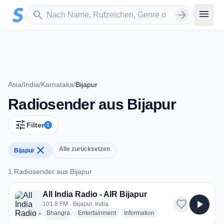
Zum Hauptinhalt springen
Sender suchen
menu
search
arrow_forward
Asia
/
India
/
Karnataka
/
Bijapur
Radiosender aus Bijapur
tune
Filter
1
close
Alle zurücksetzen
Bijapur
1 Radiosender aus Bijapur
1 Radiosender aus Bijapur
All India Radio - AIR Bijapur
favorite
play_arrow
101.8 FM · Bijapur, India
radio stations
radio stations
radio stations
Bhangra
Entertainment
Information
more genres for All India Radio - AIR Bijapur
+2
more