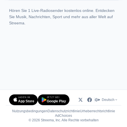
Hören Sie 1 Live-Radiosender kostenlos online. Entdecken
Sie Musik, Nachrichten, Sport und mehr aus aller Welt auf
Streema.
LADEN IM
JETZT BEI
Deutsch
App Store
Google Play
Nutzungsbedingungen
Datenschutzrichtlinie
Urheberrechtsrichtlinie
(öffnet in neuem Tab)
AdChoices
© 2026 Streema, Inc. Alle Rechte vorbehalten