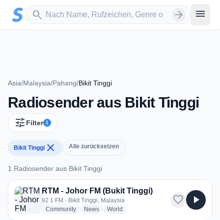
Zum Hauptinhalt springen
Sender suchen
menu
search
arrow_forward
Asia
/
Malaysia
/
Pahang
/
Bikit Tinggi
Radiosender aus Bikit Tinggi
tune
Filter
1
close
Alle zurücksetzen
Bikit Tinggi
1 Radiosender aus Bikit Tinggi
1 Radiosender aus Bikit Tinggi
RTM - Johor FM (Bukit Tinggi)
favorite
play_arrow
92.1 FM · Bikit Tinggi, Malaysia
radio stations
radio stations
radio stations
Community
News
World