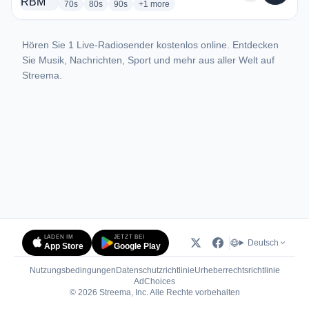
radio stations
radio stations
radio stations
more genres for Radio RBM
70s
80s
90s
+1
more
Hören Sie 1 Live-Radiosender kostenlos online. Entdecken
Sie Musik, Nachrichten, Sport und mehr aus aller Welt auf
Streema.
LADEN IM
JETZT BEI
Deutsch
App Store
Google Play
Nutzungsbedingungen
Datenschutzrichtlinie
Urheberrechtsrichtlinie
(öffnet in neuem Tab)
AdChoices
© 2026 Streema, Inc. Alle Rechte vorbehalten