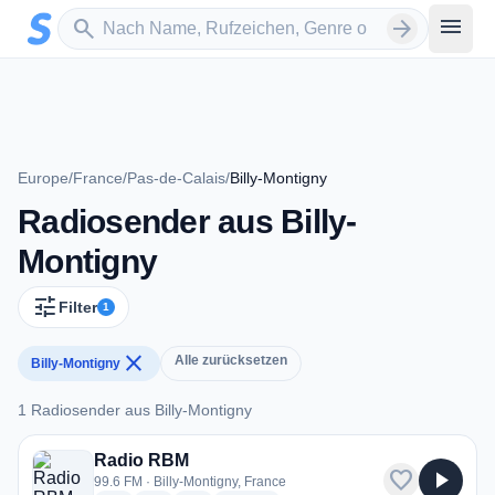
Zum Hauptinhalt springen
Sender suchen
menu
search
arrow_forward
Europe
/
France
/
Pas-de-Calais
/
Billy-Montigny
Radiosender aus Billy-
Montigny
tune
Filter
1
close
Alle zurücksetzen
Billy-Montigny
1 Radiosender aus Billy-Montigny
1 Radiosender aus Billy-Montigny
Radio RBM
favorite
play_arrow
99.6 FM · Billy-Montigny, France