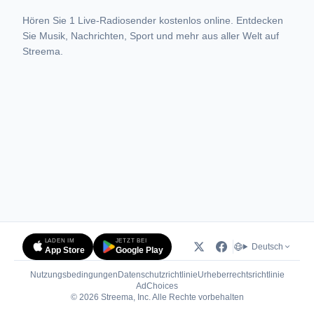
Hören Sie 1 Live-Radiosender kostenlos online. Entdecken
Sie Musik, Nachrichten, Sport und mehr aus aller Welt auf
Streema.
LADEN IM
JETZT BEI
Deutsch
App Store
Google Play
Nutzungsbedingungen
Datenschutzrichtlinie
Urheberrechtsrichtlinie
(öffnet in neuem Tab)
AdChoices
© 2026 Streema, Inc. Alle Rechte vorbehalten