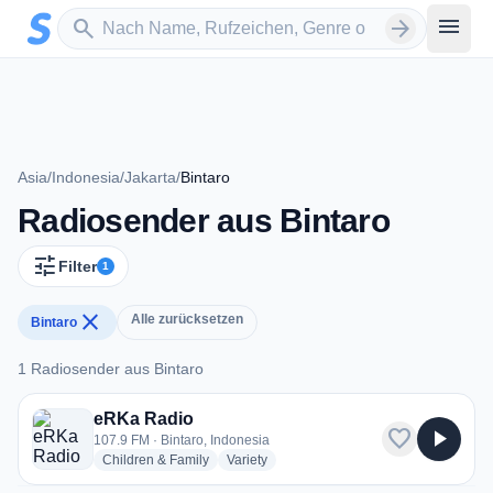
Zum Hauptinhalt springen
Sender suchen
menu
search
arrow_forward
Asia
/
Indonesia
/
Jakarta
/
Bintaro
Radiosender aus Bintaro
tune
Filter
1
close
Alle zurücksetzen
Bintaro
1 Radiosender aus Bintaro
1 Radiosender aus Bintaro
eRKa Radio
favorite
play_arrow
107.9 FM · Bintaro, Indonesia
radio stations
radio stations
Children & Family
Variety