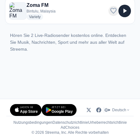
Zoma FM
favorite
play_arrow
Bintulu, Malaysia
radio stations
Variety
Hören Sie 2 Live-Radiosender kostenlos online. Entdecken
Sie Musik, Nachrichten, Sport und mehr aus aller Welt auf
Streema.
LADEN IM
JETZT BEI
Deutsch
App Store
Google Play
Nutzungsbedingungen
Datenschutzrichtlinie
Urheberrechtsrichtlinie
(öffnet in neuem Tab)
AdChoices
© 2026 Streema, Inc. Alle Rechte vorbehalten