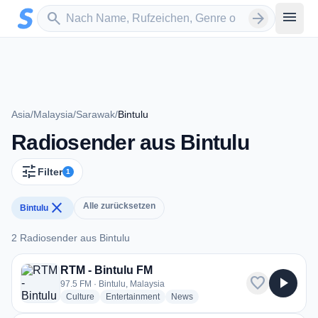
Zum Hauptinhalt springen
Sender suchen
menu
search
arrow_forward
Asia
/
Malaysia
/
Sarawak
/
Bintulu
Radiosender aus Bintulu
tune
Filter
1
close
Alle zurücksetzen
Bintulu
2 Radiosender aus Bintulu
2 Radiosender aus Bintulu
RTM - Bintulu FM
favorite
play_arrow
97.5 FM · Bintulu, Malaysia
radio stations
radio stations
radio stations
Culture
Entertainment
News