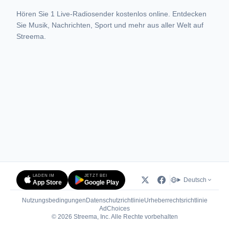
Hören Sie 1 Live-Radiosender kostenlos online. Entdecken
Sie Musik, Nachrichten, Sport und mehr aus aller Welt auf
Streema.
LADEN IM
JETZT BEI
Deutsch
App Store
Google Play
Nutzungsbedingungen
Datenschutzrichtlinie
Urheberrechtsrichtlinie
(öffnet in neuem Tab)
AdChoices
© 2026 Streema, Inc. Alle Rechte vorbehalten