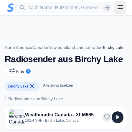
Zum Hauptinhalt springen
Sender suchen
menu
search
arrow_forward
North America
/
Canada
/
Newfoundland and Labrador
/
Birchy Lake
Radiosender aus Birchy Lake
tune
Filter
1
close
Alle zurücksetzen
Birchy Lake
1 Radiosender aus Birchy Lake
1 Radiosender aus Birchy Lake
Weatheradio Canada - XLM665
favorite
play_arrow
162.4 VHF · Birchy Lake, Canada