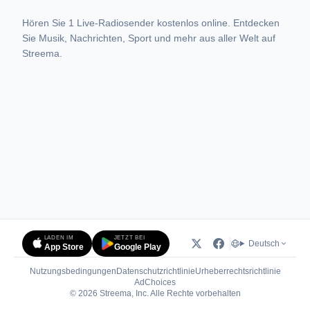
Hören Sie 1 Live-Radiosender kostenlos online. Entdecken
Sie Musik, Nachrichten, Sport und mehr aus aller Welt auf
Streema.
LADEN IM
JETZT BEI
Deutsch
App Store
Google Play
Nutzungsbedingungen
Datenschutzrichtlinie
Urheberrechtsrichtlinie
(öffnet in neuem Tab)
AdChoices
© 2026 Streema, Inc. Alle Rechte vorbehalten