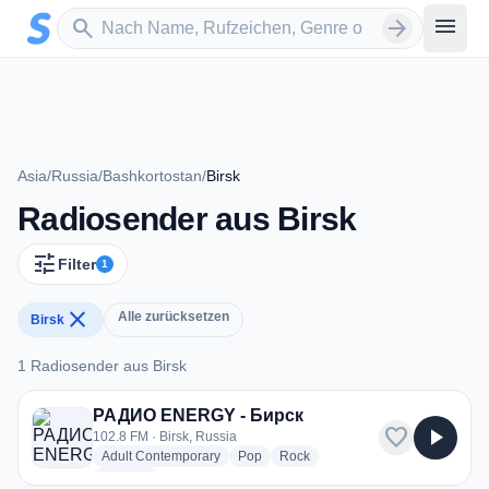
Zum Hauptinhalt springen
Sender suchen
menu
search
arrow_forward
Asia
/
Russia
/
Bashkortostan
/
Birsk
Radiosender aus Birsk
tune
Filter
1
close
Alle zurücksetzen
Birsk
1 Radiosender aus Birsk
1 Radiosender aus Birsk
РАДИО ENERGY - Бирск
favorite
play_arrow
102.8 FM · Birsk, Russia
radio stations
radio stations
radio stations
Adult Contemporary
Pop
Rock
more genres for РАДИО ENERGY - Бирск
+1
more