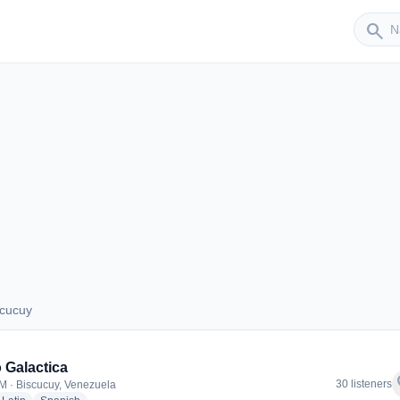
Sender
search
scucuy
Biscucuy
 Galactica
f
30 listeners
M · Biscucuy, Venezuela