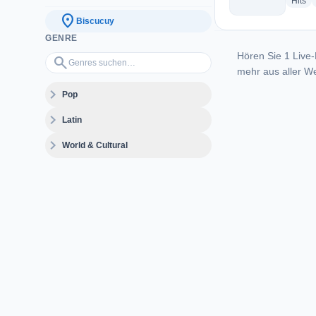
ra
Hits
location_on
Biscucuy
GENRE
Hören Sie 1 Live-
Genres suchen…
search
mehr aus aller We
expand_more
Pop
expand_more
Latin
expand_more
World & Cultural