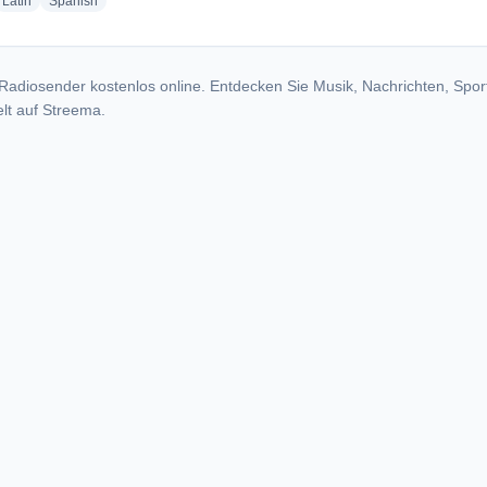
dio stations
radio stations
radio stations
Latin
Spanish
Radiosender kostenlos online. Entdecken Sie Musik, Nachrichten, Spor
lt auf Streema.