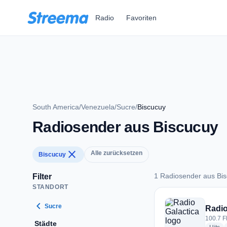
Zum Hauptinhalt springen
Radio
Favoriten
South America
/
Venezuela
/
Sucre
/
Biscucuy
Radiosender aus Biscucuy
close
Alle zurücksetzen
Biscucuy
1 Radiosender aus Bi
Filter
STANDORT
1 Radiosender aus 
chevron_left
Sucre
Radio
100.7 F
Städte