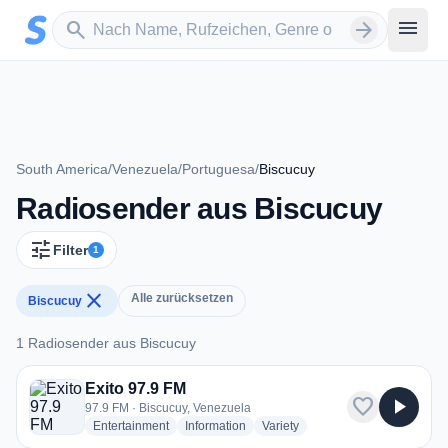
Zum Hauptinhalt springen
Sender suchen
menu
search
arrow_forward
South America
/
Venezuela
/
Portuguesa
/
Biscucuy
Radiosender aus Biscucuy
tune
Filter
1
close
Alle zurücksetzen
Biscucuy
1 Radiosender aus Biscucuy
1 Radiosender aus Biscucuy
Exito 97.9 FM
favorite
play_arrow
97.9 FM · Biscucuy, Venezuela
radio stations
radio stations
radio stations
Entertainment
Information
Variety