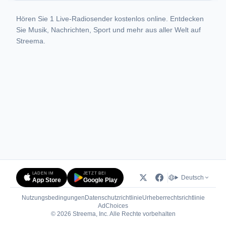
Hören Sie 1 Live-Radiosender kostenlos online. Entdecken
Sie Musik, Nachrichten, Sport und mehr aus aller Welt auf
Streema.
LADEN IM
JETZT BEI
Deutsch
App Store
Google Play
Nutzungsbedingungen
Datenschutzrichtlinie
Urheberrechtsrichtlinie
(öffnet in neuem Tab)
AdChoices
© 2026 Streema, Inc. Alle Rechte vorbehalten