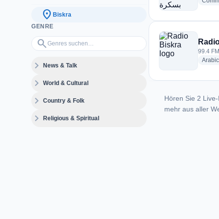
Commu
location_on
Biskra
GENRE
Genres suchen…
search
Radio
99.4 FM 
Arabic
expand_more
News & Talk
expand_more
World & Cultural
Hören Sie 2 Live-
expand_more
Country & Folk
mehr aus aller We
expand_more
Religious & Spiritual