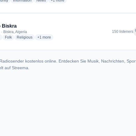
radio stations
radio stations
radio stations
more genres for إذاعة الجزائرية - إذاعة بسكرة
nity
Information
News
+1
more
 Biskra
f
150 listeners
· Biskra, Algeria
radio stations
radio stations
radio stations
more genres for Radio Biskra
Folk
Religious
+1
more
Radiosender kostenlos online. Entdecken Sie Musik, Nachrichten, Spor
lt auf Streema.