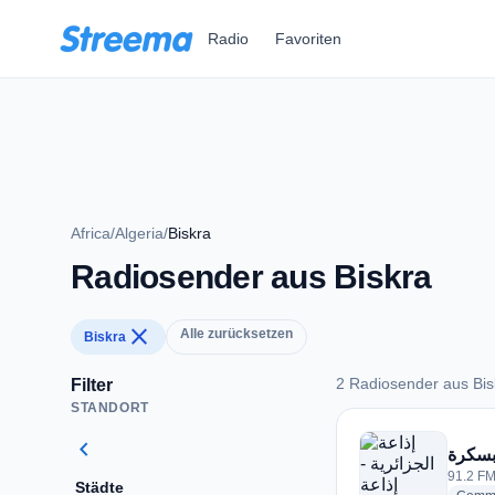
Zum Hauptinhalt springen
Radio
Favoriten
Africa
/
Algeria
/
Biskra
Radiosender aus Biskra
close
Alle zurücksetzen
Biskra
2 Radiosender aus Bis
Filter
STANDORT
2 Radiosender aus 
chevron_left
 بسكرة
91.2 FM 
Städte