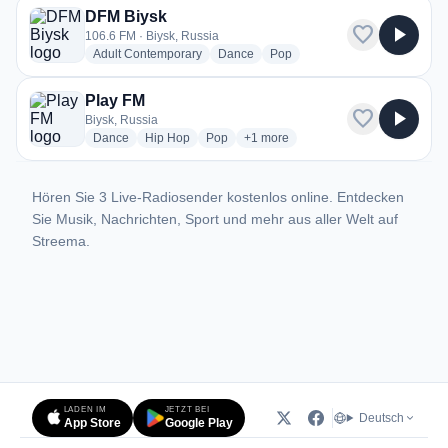
DFM Biysk
favorite
play_arrow
106.6 FM · Biysk, Russia
radio stations
radio stations
radio stations
Adult Contemporary
Dance
Pop
Play FM
favorite
play_arrow
Biysk, Russia
radio stations
radio stations
radio stations
more genres for Play FM
Dance
Hip Hop
Pop
+1
more
Hören Sie 3 Live-Radiosender kostenlos online. Entdecken
Sie Musik, Nachrichten, Sport und mehr aus aller Welt auf
Streema.
LADEN IM
JETZT BEI
Deutsch
App Store
Google Play