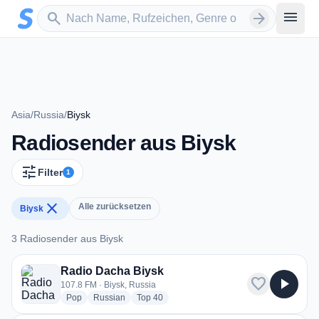
Zum Hauptinhalt springen
Sender suchen
menu
search
arrow_forward
Asia
/
Russia
/
Biysk
Radiosender aus Biysk
tune
Filter
1
close
Alle zurücksetzen
Biysk
3 Radiosender aus Biysk
3 Radiosender aus Biysk
Radio Dacha Biysk
favorite
play_arrow
107.8 FM · Biysk, Russia
radio stations
radio stations
radio stations
Pop
Russian
Top 40