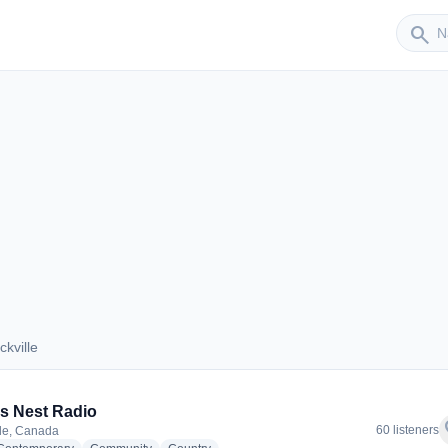
Sender
search
kville
lackville
s Nest Radio
f
60 listeners
lle, Canada