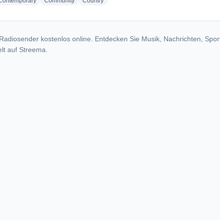
radio stations
radio stations
radio stations
 Contemporary
Community
Country
Radiosender kostenlos online. Entdecken Sie Musik, Nachrichten, Spor
lt auf Streema.