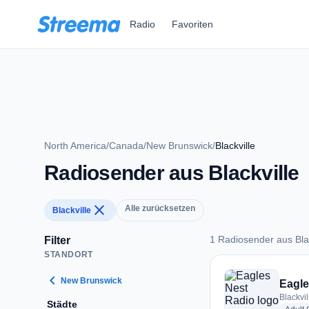
Zum Hauptinhalt springen
Radio
Favoriten
North America
/
Canada
/
New Brunswick
/
Blackville
Radiosender aus Blackville
close
Alle zurücksetzen
Blackville
1 Radiosender aus Blac
Filter
STANDORT
1 Radiosender aus B
chevron_left
New Brunswick
Eagle
Blackvi
Städte