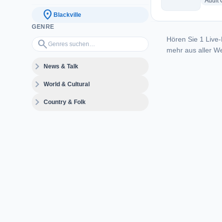
Adult
location_on
Blackville
GENRE
Hören Sie 1 Live-
Genres suchen…
search
mehr aus aller We
expand_more
News & Talk
expand_more
World & Cultural
expand_more
Country & Folk