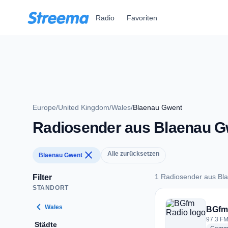
Zum Hauptinhalt springen
Radio
Favoriten
Europe
/
United Kingdom
/
Wales
/
Blaenau Gwent
Radiosender aus Blaenau G
close
Alle zurücksetzen
Blaenau Gwent
1 Radiosender aus Bl
Filter
STANDORT
1 Radiosender aus 
chevron_left
Wales
BGfm
97.3 FM
Städte