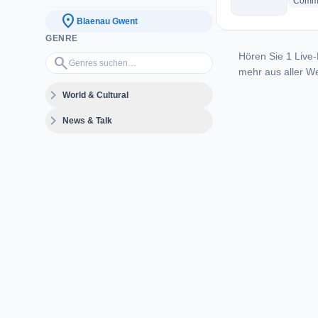
Commu
location_on
Blaenau Gwent
GENRE
Hören Sie 1 Live-
Genres suchen…
search
mehr aus aller We
expand_more
World & Cultural
expand_more
News & Talk