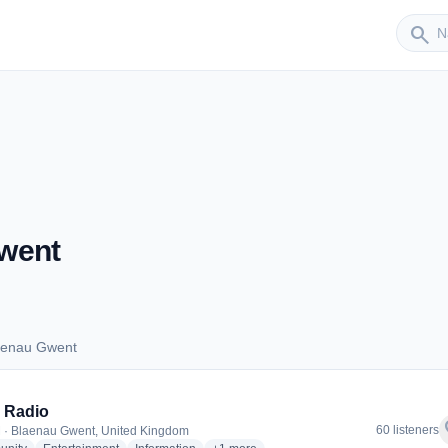
Sender
search
went
aenau Gwent
Blaenau Gwent
 Radio
f
60 listeners
 · Blaenau Gwent, United Kingdom