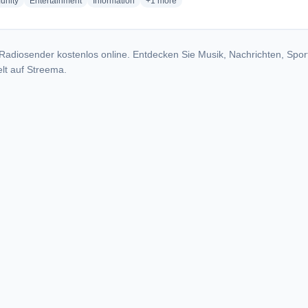
radio stations
radio stations
radio stations
more genres for BGfm Radio
nity
Entertainment
Information
+1
more
Radiosender kostenlos online. Entdecken Sie Musik, Nachrichten, Spor
lt auf Streema.