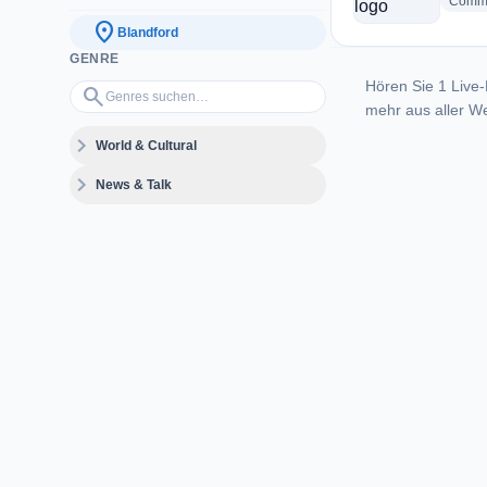
Commu
location_on
Blandford
GENRE
Hören Sie 1 Live-
Genres suchen…
search
mehr aus aller We
expand_more
World & Cultural
expand_more
News & Talk