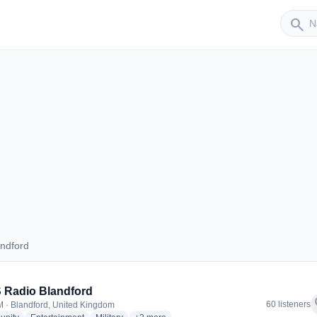
Sender
search
ndford
Blandford
 Radio Blandford
f
60 listeners
 · Blandford, United Kingdom