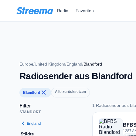
Zum Hauptinhalt springen
Radio
Favoriten
Europe
/
United Kingdom
/
England
/
Blandford
Radiosender aus Blandford
close
Alle zurücksetzen
Blandford
1 Radiosender aus Bla
Filter
STANDORT
1 Radiosender aus 
chevron_left
England
BFBS
1287 AM
Städte