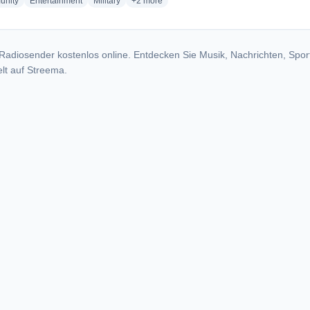
radio stations
radio stations
radio stations
more genres for BFBS Radio Blandford
nity
Entertainment
Military
+2
more
Radiosender kostenlos online. Entdecken Sie Musik, Nachrichten, Spor
lt auf Streema.