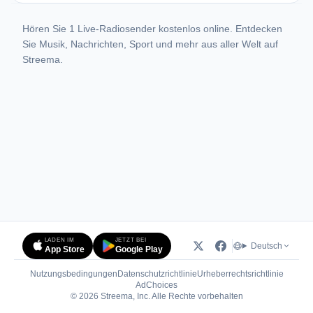
Hören Sie 1 Live-Radiosender kostenlos online. Entdecken
Sie Musik, Nachrichten, Sport und mehr aus aller Welt auf
Streema.
LADEN IM
JETZT BEI
Deutsch
App Store
Google Play
Nutzungsbedingungen
Datenschutzrichtlinie
Urheberrechtsrichtlinie
(öffnet in neuem Tab)
AdChoices
© 2026 Streema, Inc. Alle Rechte vorbehalten