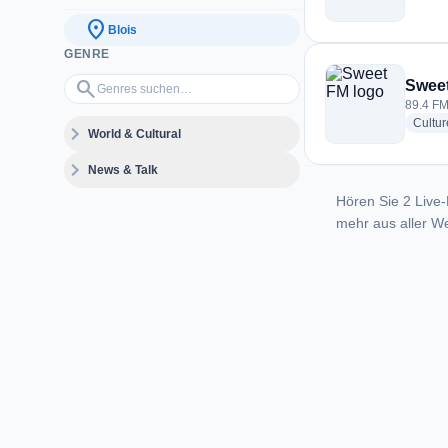
location_on
Blois
GENRE
Genres suchen…
search
Swee
89.4 FM
Cultur
expand_more
World & Cultural
expand_more
News & Talk
Hören Sie 2 Live-
mehr aus aller We