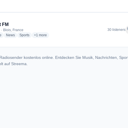
t FM
f
30 listeners
 · Blois, France
radio stations
radio stations
radio stations
more genres for Sweet FM
e
News
Sports
+1
more
Radiosender kostenlos online. Entdecken Sie Musik, Nachrichten, Spor
lt auf Streema.