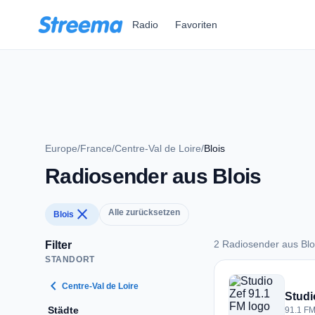
Zum Hauptinhalt springen
Radio
Favoriten
Europe
/
France
/
Centre-Val de Loire
/
Blois
Radiosender aus Blois
close
Alle zurücksetzen
Blois
2 Radiosender aus Blo
Filter
STANDORT
2 Radiosender aus B
chevron_left
Centre-Val de Loire
Studi
Städte
91.1 FM