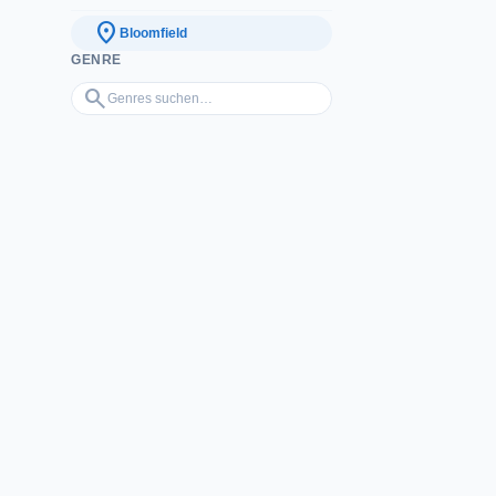
location_on
Bloomfield
GENRE
Genres suchen…
search