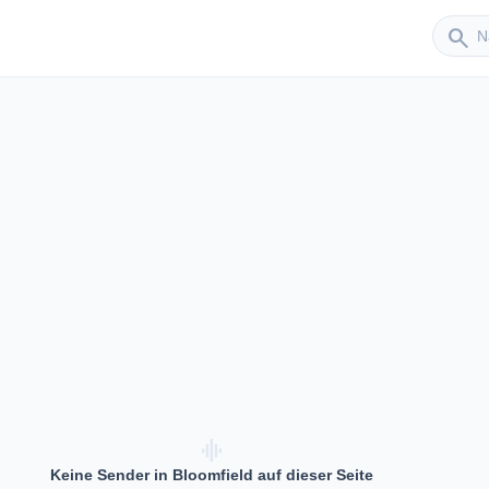
Sender
search
d
graphic_eq
Keine Sender in Bloomfield auf dieser Seite