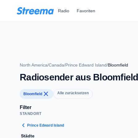
Zum Hauptinhalt springen
Radio
Favoriten
North America
/
Canada
/
Prince Edward Island
/
Bloomfield
Radiosender aus Bloomfiel
close
Alle zurücksetzen
Bloomfield
Filter
STANDORT
chevron_left
Prince Edward Island
Städte