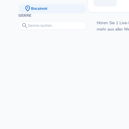
location_on
Bocairent
GENRE
Hören Sie 1 Live-
Genres suchen…
search
mehr aus aller We