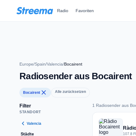
Zum Hauptinhalt springen
Radio
Favoriten
Europe
/
Spain
/
Valencia
/
Bocairent
Radiosender aus Bocairent
close
Alle zurücksetzen
Bocairent
1 Radiosender aus Boc
Filter
STANDORT
1 Radiosender aus 
chevron_left
Valencia
Ràdio
Städte
107.8 F