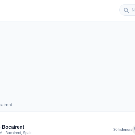
Sender
search
airent
Bocairent
 Bocairent
f
30 listeners
M · Bocairent, Spain