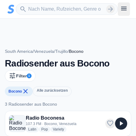
Zum Hauptinhalt springen
Sender suchen
menu
search
arrow_forward
South America
/
Venezuela
/
Trujillo
/
Bocono
Radiosender aus Bocono
tune
Filter
1
close
Alle zurücksetzen
Bocono
3 Radiosender aus Bocono
3 Radiosender aus Bocono
Radio Boconesa
favorite
play_arrow
107.3 FM · Bocono, Venezuela
radio stations
radio stations
radio stations
Latin
Pop
Variety