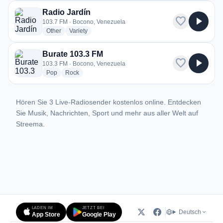
Radio Jardín
favorite
play_arrow
103.7 FM · Bocono, Venezuela
radio stations
radio stations
Other
Variety
Burate 103.3 FM
favorite
play_arrow
103.3 FM · Bocono, Venezuela
radio stations
radio stations
Pop
Rock
Hören Sie 3 Live-Radiosender kostenlos online. Entdecken
Sie Musik, Nachrichten, Sport und mehr aus aller Welt auf
Streema.
LADEN IM
JETZT BEI
Deutsch
App Store
Google Play