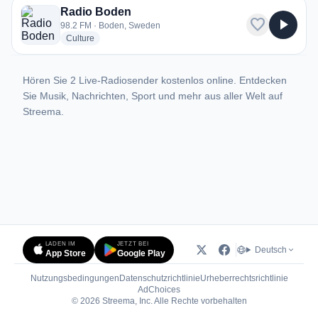
Radio Boden
favorite
play_arrow
98.2 FM · Boden, Sweden
radio stations
Culture
Hören Sie 2 Live-Radiosender kostenlos online. Entdecken
Sie Musik, Nachrichten, Sport und mehr aus aller Welt auf
Streema.
LADEN IM
JETZT BEI
Deutsch
App Store
Google Play
Nutzungsbedingungen
Datenschutzrichtlinie
Urheberrechtsrichtlinie
(öffnet in neuem Tab)
AdChoices
© 2026 Streema, Inc. Alle Rechte vorbehalten