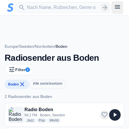
Zum Hauptinhalt springen
Sender suchen
menu
search
arrow_forward
Europe
/
Sweden
/
Norrbotten
/
Boden
Radiosender aus Boden
tune
Filter
1
close
Alle zurücksetzen
Boden
2 Radiosender aus Boden
2 Radiosender aus Boden
Radio Boden
favorite
play_arrow
98.2 FM · Boden, Sweden
radio stations
radio stations
radio stations
Jazz
Pop
World