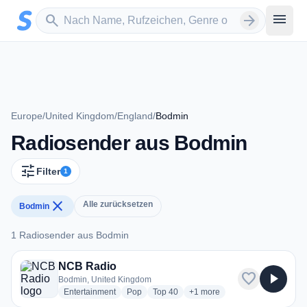
Zum Hauptinhalt springen
Sender suchen
menu
search
arrow_forward
Europe
/
United Kingdom
/
England
/
Bodmin
Radiosender aus Bodmin
tune
Filter
1
close
Alle zurücksetzen
Bodmin
1 Radiosender aus Bodmin
1 Radiosender aus Bodmin
NCB Radio
favorite
play_arrow
Bodmin, United Kingdom
radio stations
radio stations
radio stations
more genres for NCB Radio
Entertainment
Pop
Top 40
+1
more