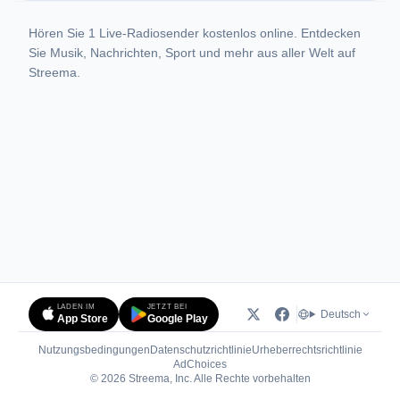
Hören Sie 1 Live-Radiosender kostenlos online. Entdecken
Sie Musik, Nachrichten, Sport und mehr aus aller Welt auf
Streema.
LADEN IM
JETZT BEI
Deutsch
App Store
Google Play
Nutzungsbedingungen
Datenschutzrichtlinie
Urheberrechtsrichtlinie
(öffnet in neuem Tab)
AdChoices
© 2026 Streema, Inc. Alle Rechte vorbehalten