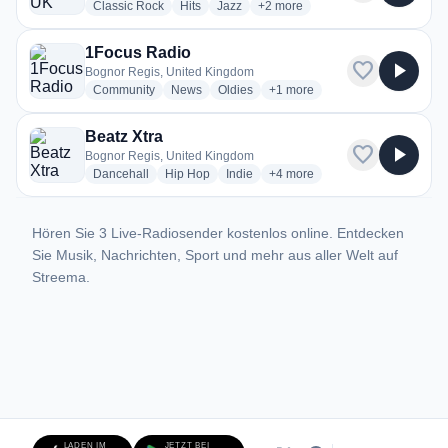
radio stations
radio stations
radio stations
more genres for Alliance UK Rad
Classic Rock
Hits
Jazz
+2
more
1Focus Radio
favorite
play_arrow
Bognor Regis, United Kingdom
radio stations
radio stations
radio stations
more genres for 1Focus Radio
Community
News
Oldies
+1
more
Beatz Xtra
favorite
play_arrow
Bognor Regis, United Kingdom
radio stations
radio stations
radio stations
more genres for Beatz Xtra
Dancehall
Hip Hop
Indie
+4
more
Hören Sie 3 Live-Radiosender kostenlos online. Entdecken
Sie Musik, Nachrichten, Sport und mehr aus aller Welt auf
Streema.
LADEN IM
JETZT BEI