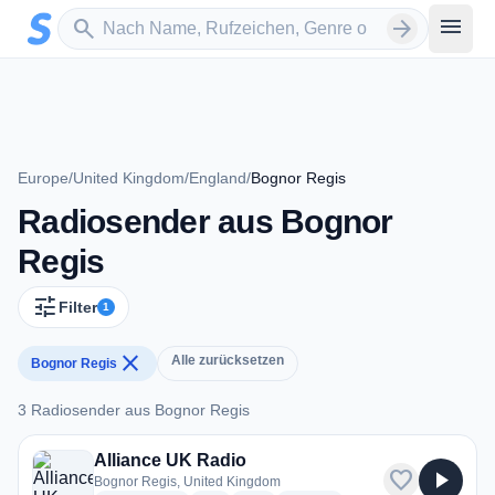
Zum Hauptinhalt springen
Sender suchen
menu
search
arrow_forward
Europe
/
United Kingdom
/
England
/
Bognor Regis
Radiosender aus Bognor
Regis
tune
Filter
1
close
Alle zurücksetzen
Bognor Regis
3 Radiosender aus Bognor Regis
3 Radiosender aus Bognor Regis
Alliance UK Radio
favorite
play_arrow
Bognor Regis, United Kingdom