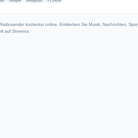
radio stations
radio stations
radio stations
more genres for Radio Gospel Bojaca
ian
Gospel
Religious
+1
more
Radiosender kostenlos online. Entdecken Sie Musik, Nachrichten, Spor
lt auf Streema.