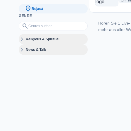
Christ
location_on
Bojacá
GENRE
Hören Sie 1 Live-
Genres suchen…
search
mehr aus aller We
expand_more
Religious & Spiritual
expand_more
News & Talk