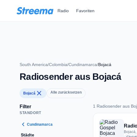
Zum Hauptinhalt springen
Radio
Favoriten
South America
/
Colombia
/
Cundinamarca
/
Bojacá
Radiosender aus Bojacá
close
Alle zurücksetzen
Bojacá
1 Radiosender aus Bo
Filter
STANDORT
1 Radiosender aus 
chevron_left
Cundinamarca
Radio
Bojacá,
Städte