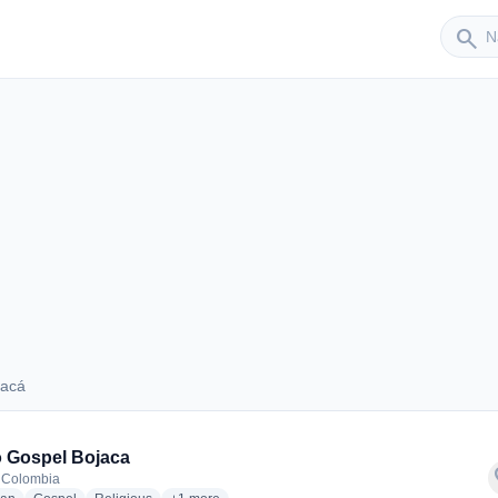
Sender
search
jacá
Bojacá
 Gospel Bojaca
f
 Colombia