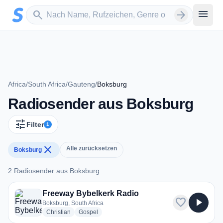
Zum Hauptinhalt springen
Sender suchen
menu
search
arrow_forward
Africa
/
South Africa
/
Gauteng
/
Boksburg
Radiosender aus Boksburg
tune
Filter
1
close
Alle zurücksetzen
Boksburg
2 Radiosender aus Boksburg
2 Radiosender aus Boksburg
Freeway Bybelkerk Radio
favorite
play_arrow
Boksburg, South Africa
radio stations
radio stations
Christian
Gospel