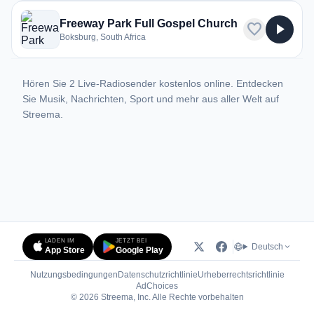
Freeway Park Full Gospel Church
favorite
play_arrow
Boksburg, South Africa
Hören Sie 2 Live-Radiosender kostenlos online. Entdecken
Sie Musik, Nachrichten, Sport und mehr aus aller Welt auf
Streema.
LADEN IM
JETZT BEI
Deutsch
App Store
Google Play
Nutzungsbedingungen
Datenschutzrichtlinie
Urheberrechtsrichtlinie
(öffnet in neuem Tab)
AdChoices
© 2026 Streema, Inc. Alle Rechte vorbehalten