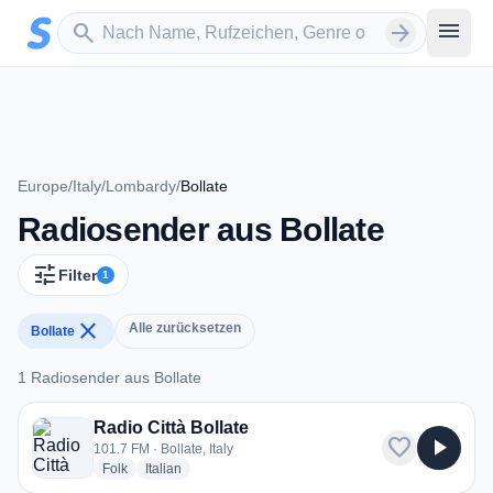
Zum Hauptinhalt springen
Sender suchen
menu
search
arrow_forward
Europe
/
Italy
/
Lombardy
/
Bollate
Radiosender aus Bollate
tune
Filter
1
close
Alle zurücksetzen
Bollate
1 Radiosender aus Bollate
1 Radiosender aus Bollate
Radio Città Bollate
favorite
play_arrow
101.7 FM · Bollate, Italy
radio stations
radio stations
Folk
Italian