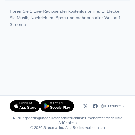
Hören Sie 1 Live-Radiosender kostenlos online. Entdecken
Sie Musik, Nachrichten, Sport und mehr aus aller Welt auf
Streema.
LADEN IM
JETZT BEI
Deutsch
App Store
Google Play
Nutzungsbedingungen
Datenschutzrichtlinie
Urheberrechtsrichtlinie
(öffnet in neuem Tab)
AdChoices
© 2026 Streema, Inc. Alle Rechte vorbehalten