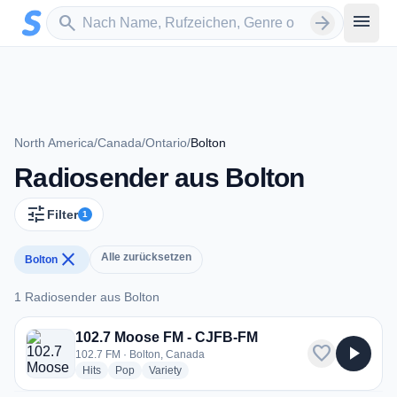
Zum Hauptinhalt springen
Sender suchen
menu
search
arrow_forward
North America
/
Canada
/
Ontario
/
Bolton
Radiosender aus Bolton
tune
Filter
1
close
Alle zurücksetzen
Bolton
1 Radiosender aus Bolton
1 Radiosender aus Bolton
102.7 Moose FM - CJFB-FM
favorite
play_arrow
102.7 FM · Bolton, Canada
radio stations
radio stations
radio stations
Hits
Pop
Variety