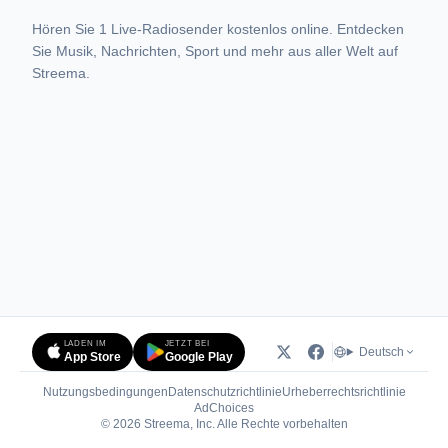
Hören Sie 1 Live-Radiosender kostenlos online. Entdecken
Sie Musik, Nachrichten, Sport und mehr aus aller Welt auf
Streema.
LADEN IM
JETZT BEI
Deutsch
App Store
Google Play
Nutzungsbedingungen
Datenschutzrichtlinie
Urheberrechtsrichtlinie
(öffnet in neuem Tab)
AdChoices
© 2026 Streema, Inc. Alle Rechte vorbehalten