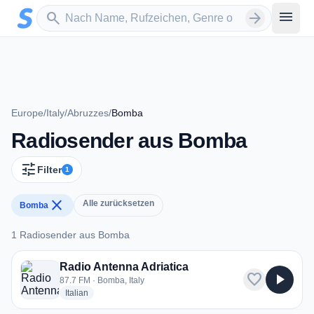
Zum Hauptinhalt springen
Sender suchen
menu
search
arrow_forward
Europe
/
Italy
/
Abruzzes
/
Bomba
Radiosender aus Bomba
tune
Filter
1
close
Alle zurücksetzen
Bomba
1 Radiosender aus Bomba
1 Radiosender aus Bomba
Radio Antenna Adriatica
favorite
play_arrow
87.7 FM · Bomba, Italy
radio stations
Italian