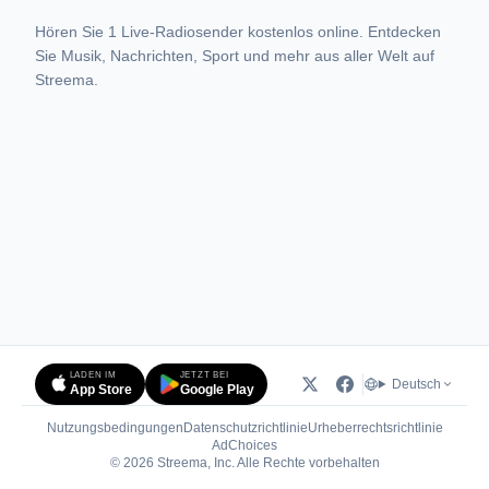
Hören Sie 1 Live-Radiosender kostenlos online. Entdecken
Sie Musik, Nachrichten, Sport und mehr aus aller Welt auf
Streema.
LADEN IM
JETZT BEI
Deutsch
App Store
Google Play
Nutzungsbedingungen
Datenschutzrichtlinie
Urheberrechtsrichtlinie
(öffnet in neuem Tab)
AdChoices
© 2026 Streema, Inc. Alle Rechte vorbehalten