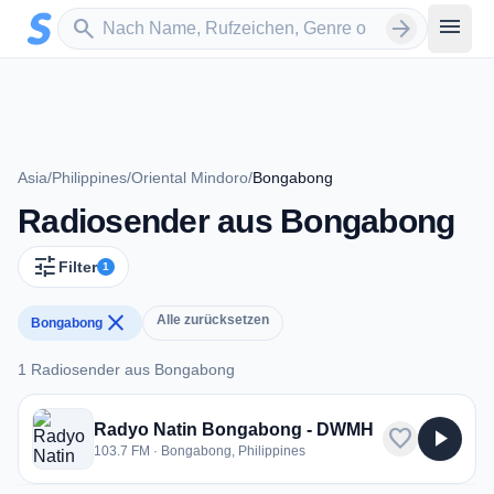
Zum Hauptinhalt springen
Sender suchen
menu
search
arrow_forward
Asia
/
Philippines
/
Oriental Mindoro
/
Bongabong
Radiosender aus Bongabong
tune
Filter
1
close
Alle zurücksetzen
Bongabong
1 Radiosender aus Bongabong
1 Radiosender aus Bongabong
Radyo Natin Bongabong - DWMH
favorite
play_arrow
103.7 FM · Bongabong, Philippines