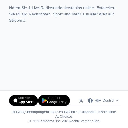
Hören Sie 1 Live-Radiosender kostenlos online. Entdecken
Sie Musik, Nachrichten, Sport und mehr aus aller Welt auf
Streema.
LADEN IM
JETZT BEI
Deutsch
App Store
Google Play
Nutzungsbedingungen
Datenschutzrichtlinie
Urheberrechtsrichtlinie
(öffnet in neuem Tab)
AdChoices
© 2026 Streema, Inc. Alle Rechte vorbehalten