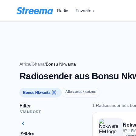
Zum Hauptinhalt springen
Radio
Favoriten
Africa
/
Ghana
/
Bonsu Nkwanta
Radiosender aus Bonsu Nk
close
Alle zurücksetzen
Bonsu Nkwanta
1 Radiosender aus Bo
Filter
STANDORT
1 Radiosender aus
chevron_left
Nokw
97.1 FM
Städte