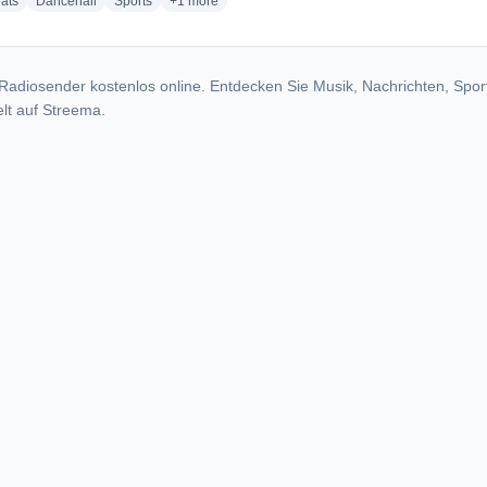
radio stations
radio stations
radio stations
more genres for Nokware FM
ats
Dancehall
Sports
+1
more
Radiosender kostenlos online. Entdecken Sie Musik, Nachrichten, Spor
lt auf Streema.