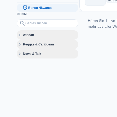
Afrobe
location_on
Bonsu Nkwanta
GENRE
Hören Sie 1 Live-
Genres suchen…
search
mehr aus aller We
expand_more
African
expand_more
Reggae & Caribbean
expand_more
News & Talk