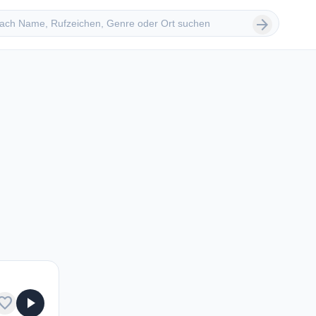
 suchen
arrow_forward
avorite
play_arrow