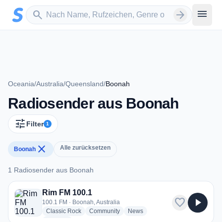
Zum Hauptinhalt springen
Sender suchen
menu
search
arrow_forward
Oceania
/
Australia
/
Queensland
/
Boonah
Radiosender aus Boonah
tune
Filter
1
close
Alle zurücksetzen
Boonah
1 Radiosender aus Boonah
1 Radiosender aus Boonah
Rim FM 100.1
favorite
play_arrow
100.1 FM · Boonah, Australia
radio stations
radio stations
radio stations
Classic Rock
Community
News
more genres for Rim FM 100.1
+1
more