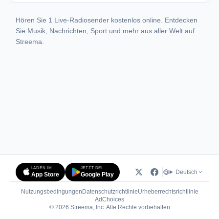
Hören Sie 1 Live-Radiosender kostenlos online. Entdecken
Sie Musik, Nachrichten, Sport und mehr aus aller Welt auf
Streema.
LADEN IM
JETZT BEI
Deutsch
App Store
Google Play
Nutzungsbedingungen
Datenschutzrichtlinie
Urheberrechtsrichtlinie
(öffnet in neuem Tab)
AdChoices
© 2026 Streema, Inc. Alle Rechte vorbehalten