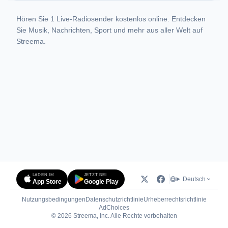
Hören Sie 1 Live-Radiosender kostenlos online. Entdecken
Sie Musik, Nachrichten, Sport und mehr aus aller Welt auf
Streema.
LADEN IM
JETZT BEI
Deutsch
App Store
Google Play
Nutzungsbedingungen
Datenschutzrichtlinie
Urheberrechtsrichtlinie
(öffnet in neuem Tab)
AdChoices
© 2026 Streema, Inc. Alle Rechte vorbehalten