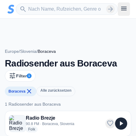
Zum Hauptinhalt springen
Sender suchen
menu
search
arrow_forward
Europe
/
Slovenia
/
Boraceva
Radiosender aus Boraceva
tune
Filter
1
close
Alle zurücksetzen
Boraceva
1 Radiosender aus Boraceva
1 Radiosender aus Boraceva
Radio Brezje
favorite
play_arrow
90.8 FM · Boraceva, Slovenia
radio stations
Folk